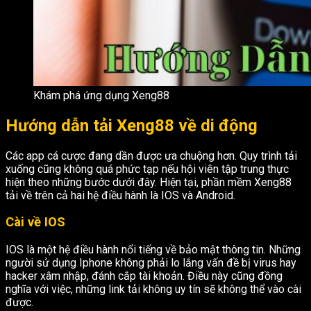
Khám phá ứng dụng Xeng88
Hướng dẫn tải Xeng88 về di động
Các app cá cược đang dần được ưa chuộng hơn. Quy trình tải
xuống cũng không quá phức tạp nếu hội viên tập trung thực
hiện theo những bước dưới đây. Hiện tại, phần mềm Xeng88
tải về trên cả hai hệ điều hành là IOS và Android.
Cài về IOS
IOS là một hệ điều hành nổi tiếng về bảo mật thông tin. Những
người sử dụng Iphone không phải lo lắng vấn đề bị virus hay
hacker xâm nhập, đánh cắp tài khoản. Điều này cũng đồng
nghĩa với việc, những link tải không uy tín sẽ không thể vào cài
được.