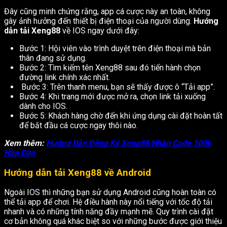
Đây cũng minh chứng rằng, app cá cược này an toàn, không
gây ảnh hưởng đến thiết bị điện thoại của người dùng.
Hướng
dẫn tải Xeng88
về IOS ngay dưới đây:
Bước 1: Hội viên vào trình duyệt trên điện thoại mà bản
thân đang sử dụng.
Bước 2: Tìm kiếm tên Xeng88 sau đó tiến hành chọn
đường link chính xác nhất.
Bước 3: Trên thanh menu, bạn sẽ thấy được ô “Tải app”.
Bước 4: Khi trang mới được mở ra, chọn link tải xuống
dành cho IOS.
Bước 5: Khách hàng chờ đến khi ứng dụng cài đặt hoàn tất
để bắt đầu cá cược ngay thôi nào.
Xem thêm:
Hướng Dẫn Đăng Ký Xeng88 Nhận Code 100k
Hấp Dẫn
Hướng dẫn tải Xeng88 về Android
Ngoài IOS thì những bạn sử dụng Android cũng hoàn toàn có
thể tải app để chơi. Hệ điều hành này nổi tiếng với tốc độ tải
nhanh và có những tính năng đầy mạnh mẽ. Quy trình cài đặt
cơ bản không quá khác biệt so với những bước được giới thiệu