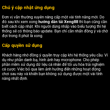
Chú ý cập nhật ứng dụng
Đơn vị vẫn thường xuyên nâng cấp một vài tính năng mới. Do
đó sau khi xem xong
hướng dẫn tải Xeng88
thì bạn cũng cần
biết cách cập nhật. Khi người dùng nhấp vào biểu tượng thì hệ
thống sẽ có thông báo update. Bạn chỉ cần nhấn đồng ý và chờ
đợi trong ít phút là xong.
Cấp quyền sử dụng
Khách hàng nhớ đồng ý quyền truy cập khi hệ thống yêu cầu. Ví
dụ như phần danh bạ, hình ảnh hay microphone. Cho phép
phần mềm sử dụng dữ liệu cá nhân để tối ưu hóa trải nghiệm
cá cược. Việc bỏ qua làm ảnh hưởng đến những hoạt động
chơi sau này và khiến bạn không sử dụng được một vài tính
năng nhất định.