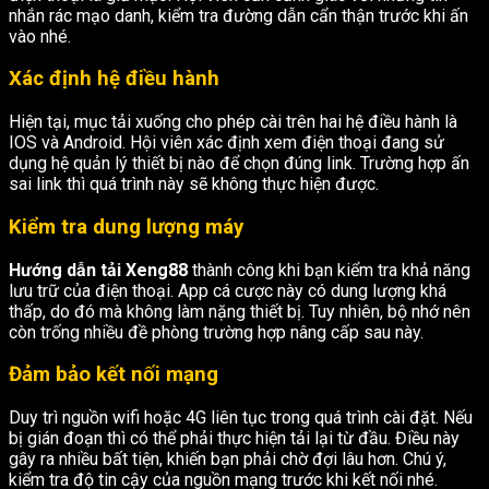
nhắn rác mạo danh, kiểm tra đường dẫn cẩn thận trước khi ấn
vào nhé.
Xác định hệ điều hành
Hiện tại, mục tải xuống cho phép cài trên hai hệ điều hành là
IOS và Android. Hội viên xác định xem điện thoại đang sử
dụng hệ quản lý thiết bị nào để chọn đúng link. Trường hợp ấn
sai link thì quá trình này sẽ không thực hiện được.
Kiểm tra dung lượng máy
Hướng dẫn tải Xeng88
thành công khi bạn kiểm tra khả năng
lưu trữ của điện thoại. App cá cược này có dung lượng khá
thấp, do đó mà không làm nặng thiết bị. Tuy nhiên, bộ nhớ nên
còn trống nhiều đề phòng trường hợp nâng cấp sau này.
Đảm bảo kết nối mạng
Duy trì nguồn wifi hoặc 4G liên tục trong quá trình cài đặt. Nếu
bị gián đoạn thì có thể phải thực hiện tải lại từ đầu. Điều này
gây ra nhiều bất tiện, khiến bạn phải chờ đợi lâu hơn. Chú ý,
kiểm tra độ tin cậy của nguồn mạng trước khi kết nối nhé.