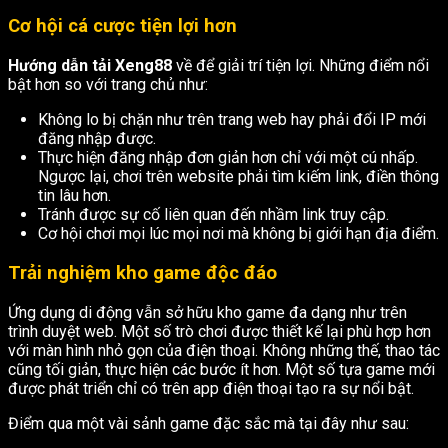
Cơ hội cá cược tiện lợi hơn
Hướng dẫn tải Xeng88
về để giải trí tiện lợi. Những điểm nổi
bật hơn so với trang chủ như:
Không lo bị chặn như trên trang web hay phải đổi IP mới
đăng nhập được.
Thực hiện đăng nhập đơn giản hơn chỉ với một cú nhấp.
Ngược lại, chơi trên website phải tìm kiếm link, điền thông
tin lâu hơn.
Tránh được sự cố liên quan đến nhầm link truy cập.
Cơ hội chơi mọi lúc mọi nơi mà không bị giới hạn địa điểm.
Trải nghiệm kho game độc đáo
Ứng dụng di động vẫn sở hữu kho game đa dạng như trên
trình duyệt web. Một số trò chơi được thiết kế lại phù hợp hơn
với màn hình nhỏ gọn của điện thoại. Không những thế, thao tác
cũng tối giản, thực hiện các bước ít hơn. Một số tựa game mới
được phát triển chỉ có trên app điện thoại tạo ra sự nổi bật.
Điểm qua một vài sảnh game đặc sắc mà tại đây như sau: