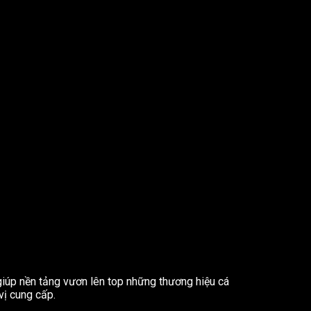
giúp nền tảng vươn lên top những thương hiệu cá
vị cung cấp.