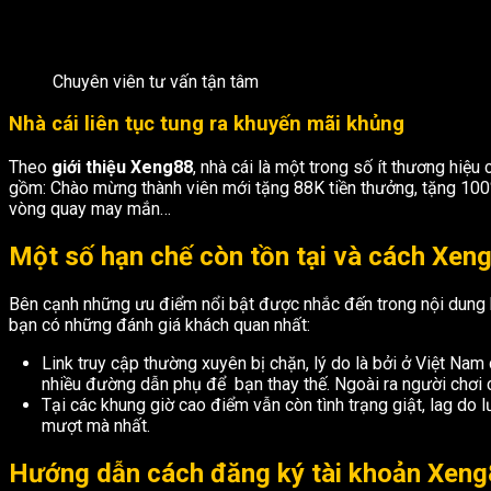
Chuyên viên tư vấn tận tâm
Nhà cái liên tục tung ra khuyến mãi khủng
Theo
giới thiệu Xeng88
, nhà cái là một trong số ít thương hiệ
gồm: Chào mừng thành viên mới tặng 88K tiền thưởng, tặng 100% gi
vòng quay may mắn…
Một số hạn chế còn tồn tại và cách Xen
Bên cạnh những ưu điểm nổi bật được nhắc đến trong nội dung 
bạn có những đánh giá khách quan nhất:
Link truy cập thường xuyên bị chặn, lý do là bởi ở Việt Na
nhiều đường dẫn phụ để bạn thay thế. Ngoài ra người chơi c
Tại các khung giờ cao điểm vẫn còn tình trạng giật, lag do 
mượt mà nhất.
Hướng dẫn cách đăng ký tài khoản Xen