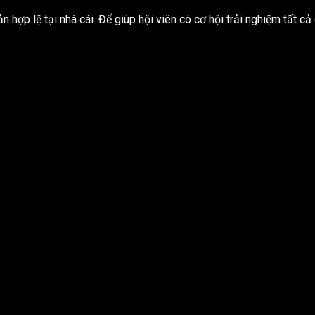
hợp lệ tại nhà cái. Để giúp hội viên có cơ hội trải nghiệm tất cả