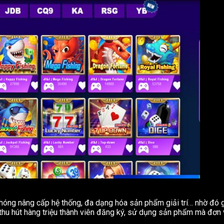
hóng nâng cấp hệ thống, đa dạng hóa sản phẩm giải trí… nhờ đó 
thu hút hàng triệu thành viên đăng ký, sử dụng sản phẩm mà đơn 