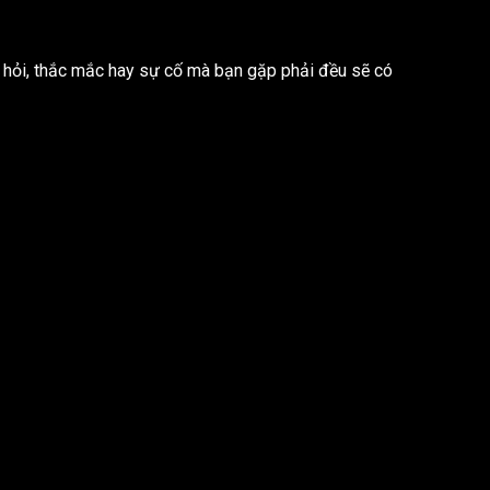
u hỏi, thắc mắc hay sự cố mà bạn gặp phải đều sẽ có