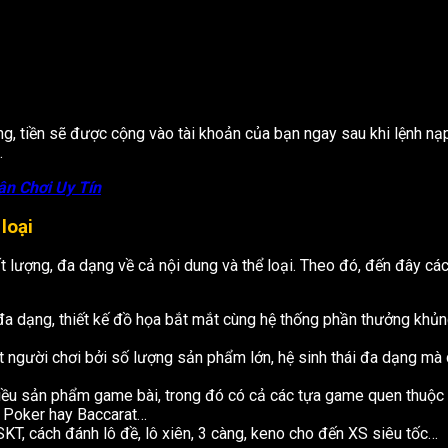
ông, tiền sẽ được cộng vào tài khoản của bạn ngay sau khi lệnh nạ
.
ân Chơi Uy Tín
loại
 lượng, đa dạng về cả nội dung và thể loại. Theo đó, đến đây các
dạng, thiết kế đồ họa bắt mắt cùng hệ thống phần thưởng khủng. 
 người chơi bởi số lượng sản phẩm lớn, hệ sinh thái đa dạng mà c
ều sản phẩm game bài, trong đó có cả các tựa game quen thuộc 
, Poker hay Baccarat…
SKT, cách đánh lô đề, lô xiên, 3 càng, keno cho đến XS siêu tốc…