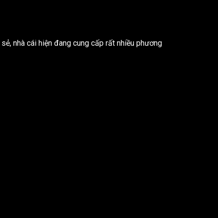
 sẻ, nhà cái hiện đang cung cấp rất nhiều phương