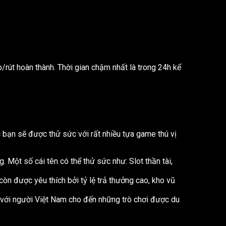
p/rút hoàn thành. Thời gian chậm nhất là trong 24h kể
 bạn sẽ được thử sức với rất nhiều tựa game thú vị
Một số cái tên có thể thử sức như: Slot thần tài,
òn được yêu thích bởi tỷ lệ trả thưởng cao, kho vũ
với người Việt Nam cho đến những trò chơi được du