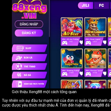
Giới thiệu Xeng88 một cách tổng quan
Tuy nhiên với sự đầu tư mạnh mẽ của đơn vị quản lý đã nhanh c
cược được yêu thích nhất châu Á. Tính đến hiện nay, Xeng88 đã 