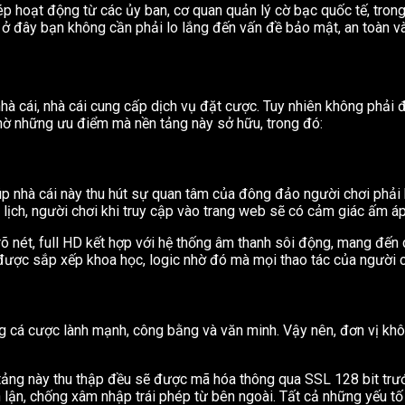
p hoạt động từ các ủy ban, cơ quan quản lý cờ bạc quốc tế, trong
 đây bạn không cần phải lo lắng đến vấn đề bảo mật, an toàn và
 nhà cái, nhà cái cung cấp dịch vụ đặt cược. Tuy nhiên không phải
nhờ những ưu điểm mà nền tảng này sở hữu, trong đó:
p nhà cái này thu hút sự quan tâm của đông đảo người chơi phải k
ịch, người chơi khi truy cập vào trang web sẽ có cảm giác ấm áp
 nét, full HD kết hợp với hệ thống âm thanh sôi động, mang đến c
được sắp xếp khoa học, logic nhờ đó mà mọi thao tác của người chơ
g cá cược lành mạnh, công bằng và văn minh. Vậy nên, đơn vị khô
n tảng này thu thập đều sẽ được mã hóa thông qua SSL 128 bit trướ
n lận, chống xâm nhập trái phép từ bên ngoài. Tất cả những yếu t