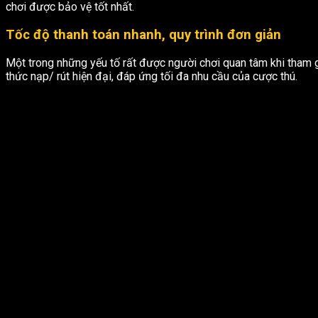
chơi được bảo vệ tốt nhất.
Tốc độ thanh toán nhanh, quy trình đơn giản
Một trong những yếu tố rất được người chơi quan tâm khi tham g
thức nạp/ rút hiện đại, đáp ứng tối đa nhu cầu của cược thú.