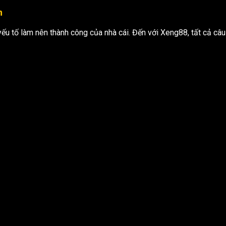
m
ếu tố làm nên thành công của nhà cái. Đến với Xeng88, tất cả câ