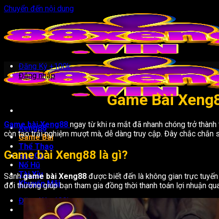
Chuyển đến nội dung
Đăng Ký +100k
Đăng nhập
Game Bài Xeng8
Game bài Xeng88
ngay từ khi ra mắt đã nhanh chóng trở thàn
Xeng88
còn tạo trải nghiệm mượt mà, dễ dàng truy cập. Đây chắc chắn s
Game Bài
Thể Thao
Game bài Xeng88 là gì?
Bắn Cá
Nổ Hũ
Tài Xỉu
Sảnh
game bài Xeng88
được biết đến là không gian trực tuyến 
Khuyến Mãi
đổi thưởng giúp bạn tham gia đồng thời thanh toán lợi nhuận qua
Đăng Ký +100k
Đăng nhập