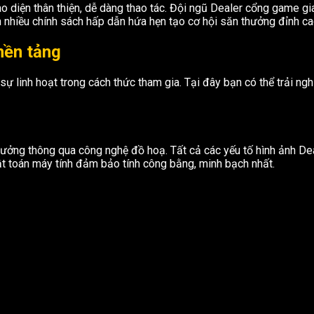
o diện thân thiện, dễ dàng thao tác. Đội ngũ Dealer cổng game g
n nhiều chính sách hấp dẫn hứa hẹn tạo cơ hội săn thưởng đỉnh c
 nền tảng
 linh hoạt trong cách thức tham gia. Tại đây bạn có thể trải ngh
hưởng thông qua công nghệ đồ hoạ. Tất cả các yếu tố hình ảnh Dea
ật toán máy tính đảm bảo tính công bằng, minh bạch nhất.