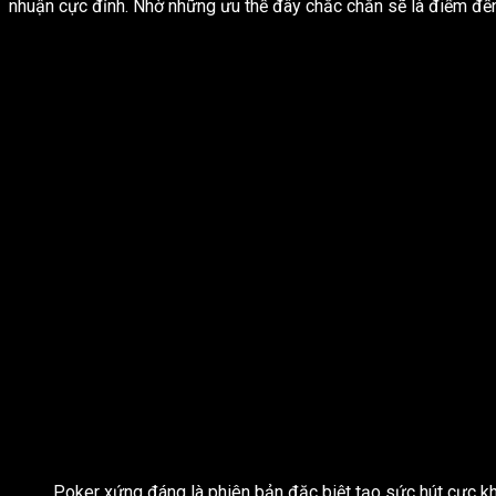
nhuận cực đỉnh. Nhờ những ưu thế đây chắc chắn sẽ là điểm đến 
Poker xứng đáng là phiên bản đặc biệt tạo sức hút cực k