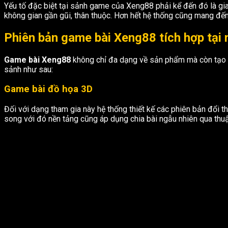
Yếu tố đặc biệt tại sảnh game của Xeng88 phải kể đến đó là gia
không gian gần gũi, thân thuộc. Hơn hết hệ thống cũng mang đế
Phiên bản game bài Xeng88 tích hợp tại
Game bài Xeng88
không chỉ đa dạng về sản phẩm mà còn tạo sự
sảnh như sau:
Game bài đồ họa 3D
Đối với dạng tham gia này hệ thống thiết kế các phiên bản đổi t
song với đó nền tảng cũng áp dụng chia bài ngẫu nhiên qua thu