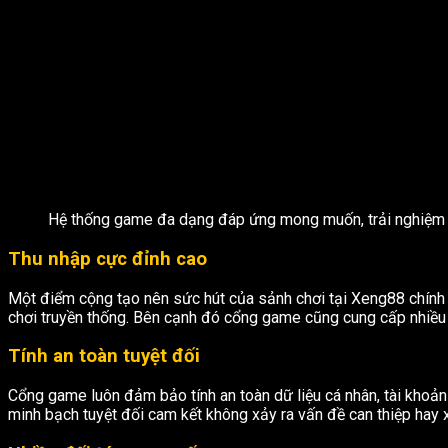
Hệ thống game đa dạng đáp ứng mong muốn, trải nghiệm 
Thu nhập cực đỉnh cao
Một điểm cộng tạo nên sức hút của sảnh chơi tại Xeng88 chính l
chơi truyền thống. Bên cạnh đó cổng game cũng cung cấp nhiều c
Tính an toàn tuyệt đối
Cổng game luôn đảm bảo tính an toàn dữ liệu cá nhân, tài khoản 
minh bạch tuyệt đối cam kết không xảy ra vấn đề can thiệp hay